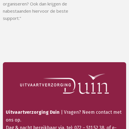
organiseren? Ook dan krijgen de
nabestaanden hiervoor de beste
support.”
Uitvaartverzorging Duin
| Vragen? Neem contact met
ons op.
Dag & nacht bereikbaar via. tel:
072 – 511 52 38
, of e-